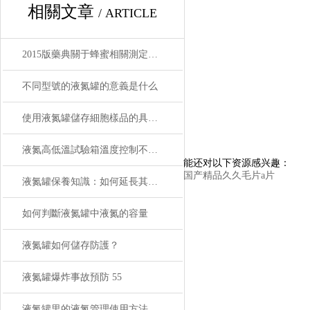
相關文章
/ ARTICLE
2015版藥典關于蜂蜜相關測定的液相色譜解決方案
不同型號的液氮罐的意義是什么
使用液氮罐儲存細胞樣品的具體方法是什么？程序降溫的具體步驟
液氮高低溫試驗箱溫度控制不穩定的常見原因與解決方法
能还对以下资源感兴趣：
国产精品久久毛片a片
液氮罐保養知識：如何延長其使用壽命并確保安全存儲生物樣本？
如何判斷液氮罐中液氮的容量
液氮罐如何儲存防護？
液氮罐爆炸事故預防 55
液氮罐里的液氮管理使用方法